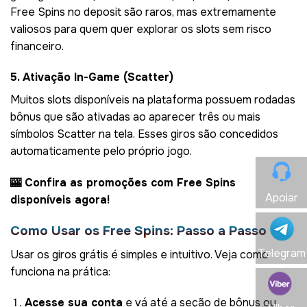
Free Spins no deposit são raros, mas extremamente
valiosos para quem quer explorar os slots sem risco
financeiro.
5. Ativação In-Game (Scatter)
Muitos slots disponíveis na plataforma possuem rodadas
bônus que são ativadas ao aparecer três ou mais
símbolos Scatter na tela. Esses giros são concedidos
automaticamente pelo próprio jogo.
🎰 Confira as promoções com Free Spins
Apoiar
disponíveis agora!
Como Usar os Free Spins: Passo a Passo
Telegram
Usar os giros grátis é simples e intuitivo. Veja como
funciona na prática:
Acesse sua conta
e vá até a seção de bônus ou