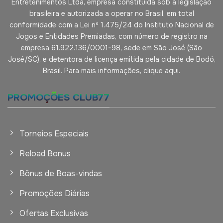
Entretenimentos Ltda, empresa constituída sob a legislação
brasileira e autorizada a operar no Brasil, em total
conformidade com a Lei nº 1.475/24 do Instituto Nacional de
Jogos e Entidades Premiadas, com número de registro na
empresa 61.922.136/0001-98, sede em São José (São
José/SC), e detentora de licença emitida pela cidade de Bodó,
Brasil. Para mais informações, clique aqui.
PROMOÇÕES CLUB77
Torneios Especiais
Reload Bonus
Bônus de Boas-vindas
Promoções Diárias
Ofertas Exclusivas