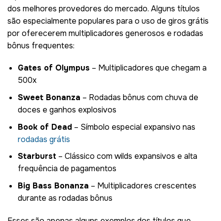
dos melhores provedores do mercado. Alguns títulos
são especialmente populares para o uso de giros grátis
por oferecerem multiplicadores generosos e rodadas
bônus frequentes:
Gates of Olympus
– Multiplicadores que chegam a
500x
Sweet Bonanza
– Rodadas bônus com chuva de
doces e ganhos explosivos
Book of Dead
– Símbolo especial expansivo nas
rodadas grátis
Starburst
– Clássico com wilds expansivos e alta
frequência de pagamentos
Big Bass Bonanza
– Multiplicadores crescentes
durante as rodadas bônus
Esses são apenas alguns exemplos dos títulos que