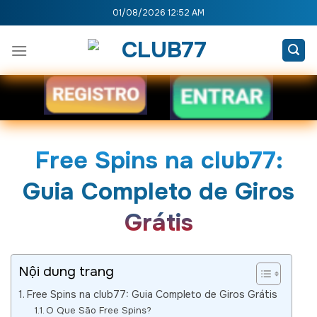
Skip
01/08/2026 12:52 AM
to
content
Free Spins na club77:
Guia Completo de Giros
Grátis
Nội dung trang
Free Spins na club77: Guia Completo de Giros Grátis
O Que São Free Spins?