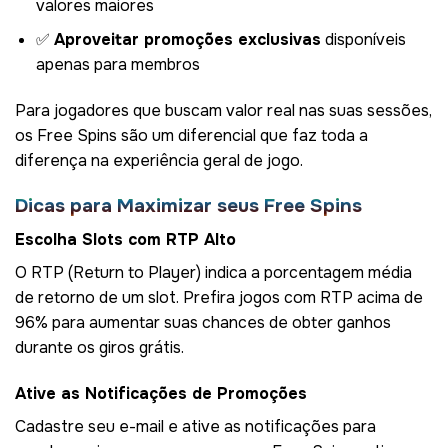
valores maiores
✅
Aproveitar promoções exclusivas
disponíveis
apenas para membros
Para jogadores que buscam valor real nas suas sessões,
os Free Spins são um diferencial que faz toda a
diferença na experiência geral de jogo.
Dicas para Maximizar seus Free Spins
Escolha Slots com RTP Alto
O RTP (Return to Player) indica a porcentagem média
de retorno de um slot. Prefira jogos com RTP acima de
96% para aumentar suas chances de obter ganhos
durante os giros grátis.
Ative as Notificações de Promoções
Cadastre seu e-mail e ative as notificações para