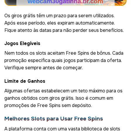
Os giros grátis têm um prazo para serem utilizados.
Após esse período, eles expiram automaticamente.
Fique atento às datas para não perder seus benefícios.
Jogos Elegíveis
Nem todos os slots aceitam Free Spins de bônus. Cada
promoção especifica quais jogos participam da oferta.
Verifique sempre antes de começar.
Limite de Ganhos
Algumas ofertas estabelecem um teto máximo para os
ganhos obtidos com giros grátis. Isso é comum em
promoções de Free Spins sem depósito.
Melhores Slots para Usar Free Spins
A plataforma conta com uma vasta biblioteca de slots