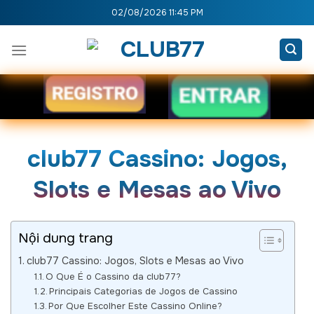
Skip
02/08/2026 11:45 PM
to
content
club77 Cassino: Jogos,
Slots e Mesas ao Vivo
Nội dung trang
club77 Cassino: Jogos, Slots e Mesas ao Vivo
O Que É o Cassino da club77?
Principais Categorias de Jogos de Cassino
Por Que Escolher Este Cassino Online?