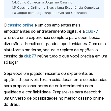
Como Começar a Jogar no Cassino
Cassino Online no Brasil: Uma Experiência Completa
Jogue com Segurança e Diversão Garantida
O
cassino online
é um dos ambientes mais
emocionantes do entretenimento digital, e a
club77
oferece uma experiência completa para quem busca
diversão, adrenalina e grandes oportunidades. Com uma
plataforma moderna, segura e repleta de opções, o
cassino da
club77
reúne tudo o que você precisa em um
só lugar.
Seja você um jogador iniciante ou experiente, as
opções disponíveis foram cuidadosamente selecionadas
para proporcionar horas de entretenimento com
qualidade e confiabilidade. Prepare-se para descobrir
um universo de possibilidades no melhor cassino online
do Brasil.