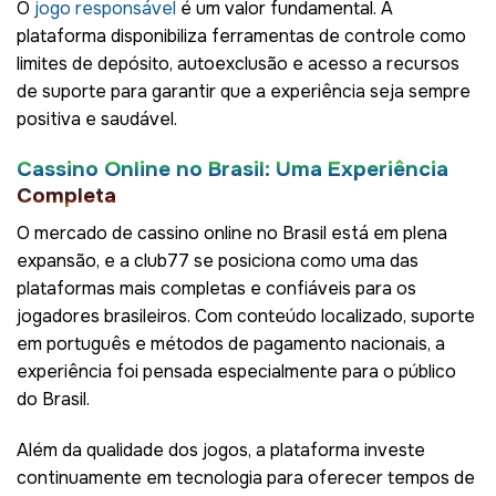
O
jogo responsável
é um valor fundamental. A
plataforma disponibiliza ferramentas de controle como
limites de depósito, autoexclusão e acesso a recursos
de suporte para garantir que a experiência seja sempre
positiva e saudável.
Cassino Online no Brasil: Uma Experiência
Completa
O mercado de cassino online no Brasil está em plena
expansão, e a club77 se posiciona como uma das
plataformas mais completas e confiáveis para os
jogadores brasileiros. Com conteúdo localizado, suporte
em português e métodos de pagamento nacionais, a
experiência foi pensada especialmente para o público
do Brasil.
Além da qualidade dos jogos, a plataforma investe
continuamente em tecnologia para oferecer tempos de