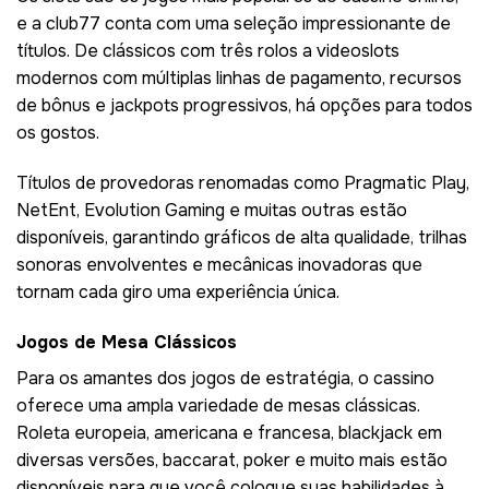
e a club77 conta com uma seleção impressionante de
títulos. De clássicos com três rolos a videoslots
modernos com múltiplas linhas de pagamento, recursos
de bônus e jackpots progressivos, há opções para todos
os gostos.
Títulos de provedoras renomadas como Pragmatic Play,
NetEnt, Evolution Gaming e muitas outras estão
disponíveis, garantindo gráficos de alta qualidade, trilhas
sonoras envolventes e mecânicas inovadoras que
tornam cada giro uma experiência única.
Jogos de Mesa Clássicos
Para os amantes dos jogos de estratégia, o cassino
oferece uma ampla variedade de mesas clássicas.
Roleta europeia, americana e francesa, blackjack em
diversas versões, baccarat, poker e muito mais estão
disponíveis para que você coloque suas habilidades à