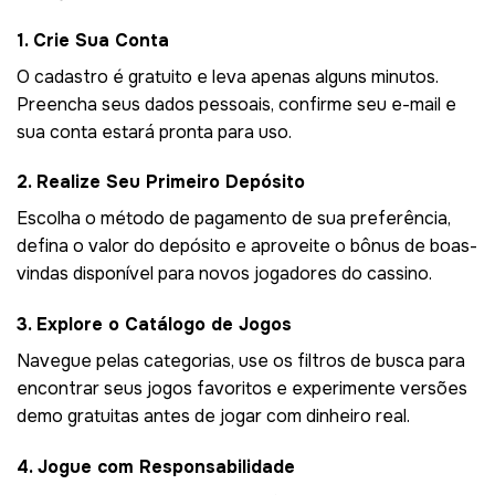
1. Crie Sua Conta
O cadastro é gratuito e leva apenas alguns minutos.
Preencha seus dados pessoais, confirme seu e-mail e
sua conta estará pronta para uso.
2. Realize Seu Primeiro Depósito
Escolha o método de pagamento de sua preferência,
defina o valor do depósito e aproveite o bônus de boas-
vindas disponível para novos jogadores do cassino.
3. Explore o Catálogo de Jogos
Navegue pelas categorias, use os filtros de busca para
encontrar seus jogos favoritos e experimente versões
demo gratuitas antes de jogar com dinheiro real.
4. Jogue com Responsabilidade