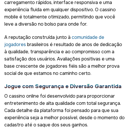
carregamento rápidos, interface responsiva e uma
experiência fluida em qualquer dispositivo. O cassino
mobile é totalmente otimizado, permitindo que você
leve a diversão no bolso para onde for.
A reputação construída junto à
comunidade de
jogadores
brasileiros é resultado de anos de dedicação
à qualidade, transparência e ao compromisso com a
satisfação dos usuários. Avaliações positivas e uma
base crescente de jogadores fiéis são a melhor prova
social de que estamos no caminho certo.
Jogue com Segurança e Diversão Garantida
O cassino online foi desenvolvido para proporcionar
entretenimento de alta qualidade com total segurança.
Cada detalhe da plataforma foi pensado para que sua
experiência seja a melhor possível, desde o momento do
cadastro até o saque dos seus ganhos.